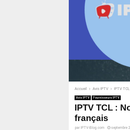
Accueil
Avis IPTV
IPTV TCL 
Avis IPTV
Fournisseurs IPTV
IPTV TCL : No
français
par
IPTV-Blog.com
septembre 