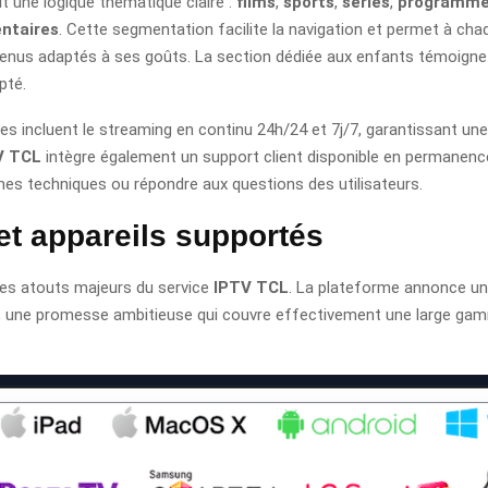
t une logique thématique claire :
films
,
sports
,
séries
,
programme
ntaires
. Cette segmentation facilite la navigation et permet à ch
enus adaptés à ses goûts. La section dédiée aux enfants témoigne
pté.
es incluent le streaming en continu 24h/24 et 7j/7, garantissant une
V TCL
intègre également un support client disponible en permanence
es techniques ou répondre aux questions des utilisateurs.
et appareils supportés
 des atouts majeurs du service
IPTV TCL
. La plateforme annonce un
, une promesse ambitieuse qui couvre effectivement une large ga