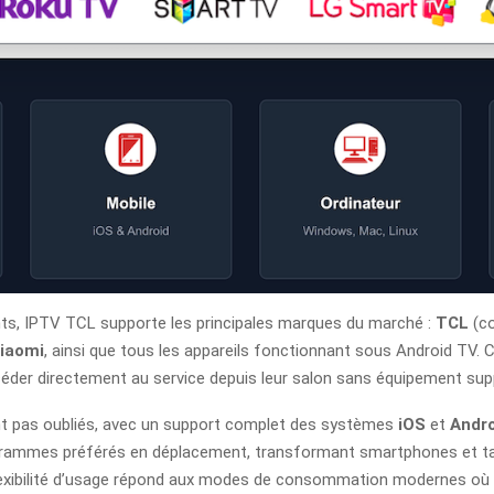
gents, IPTV TCL supporte les principales marques du marché :
TCL
(co
iaomi
, ainsi que tous les appareils fonctionnant sous Android TV. 
céder directement au service depuis leur salon sans équipement sup
nt pas oubliés, avec un support complet des systèmes
iOS
et
Andro
rammes préférés en déplacement, transformant smartphones et tab
flexibilité d’usage répond aux modes de consommation modernes où l